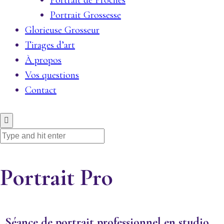
Portrait de Proches
Portrait Grossesse
Glorieuse Grosseur
Tirages d’art
À propos
Vos questions
Contact
Portrait Pro
Séance de portrait professionnel en studio